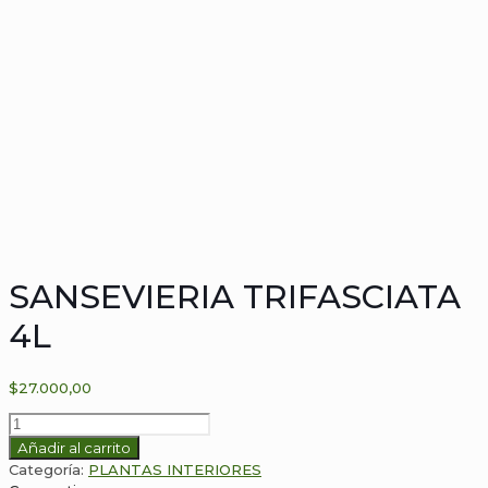
SANSEVIERIA TRIFASCIATA
4L
$
27.000,00
SANSEVIERIA
TRIFASCIATA
Añadir al carrito
4L
Categoría:
PLANTAS INTERIORES
cantidad