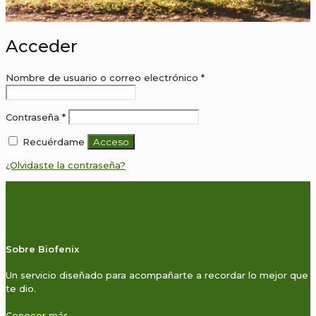
Acceder
Obligatorio
Nombre de usuario o correo electrónico
*
Obligatorio
Contraseña
*
Recuérdame
Acceso
¿Olvidaste la contraseña?
Sobre Biofenix
Un servicio diseñado para acompañarte a recordar lo mejor que
te dio.
Conocer más