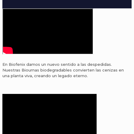
En Biofenix damos un nuevo sentido a las despedidas.
Nuestras Biournas biodegradables convierten las cenizas en
una planta viva, creando un legado eterno.